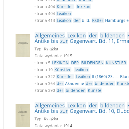
strona 404
Künstler
-
lexikon
strona 404
Lexikon
strona 413
Lexikon
der
bild.
Kstler
Hamburgs et
Allgemeines
Lexikon
der
bildenden
Antike bis
zur
Gegenwart. Bd. 11, Erma
Typ:
Książka
Data wydania:
1915
strona 5
LEXIKON
DER
BILDENDEN
KÜNSTLER
strona 10
Künstler
-
lexikon
strona 322
Künstler
-
Lexikon
II (1860) 23. — Bla
strona 364
der
Akademie
der
bildenden
Künst
strona 390
der
bildenden
Künste
Allgemeines
Lexikon
der
bildenden
Antike bis
zur
Gegenwart. Bd. 10, Dubo
Typ:
Książka
Data wydania:
1914