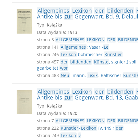
Allgemeines
Lexikon
der
bildenden
Antike bis
zur
Gegenwart. Bd. 9, Delau
Typ:
Książka
Data wydania:
1913
strona 5
ALLGEMEINES
LEXIKON
DER
BILDEND
strona 141
Allgemeines
: Vasari-
Le
strona 246
Lexikon
böhmischer
Künstler
strona 457
der
bildenden
Künste
, signiert) so
gearbeitet
wor
strona 488
Neu
- mann,
Lexik
. Baltischer
Künstl
Allgemeines
Lexikon
der
bildenden
Antike bis
zur
Gegenwart. Bd. 13, Gaab
Typ:
Książka
Data wydania:
1920
strona 7
ALLGEMEINES
LEXIKON
DER
BILDEND
strona 222
Künstler
-
Lexikon
IV, 149 ;
der
strona 249
Lexikon
v