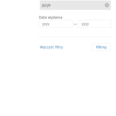
Język
Data wydania
—
Wyczyść filtry
Filtruj