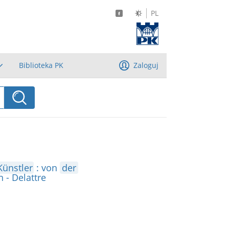
PL
Biblioteka PK
Zaloguj
Künstler
: von
der
 - Delattre