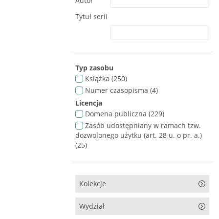
Autor
Tytuł serii
Typ zasobu
Książka (250)
Numer czasopisma (4)
Licencja
Domena publiczna (229)
Zasób udostępniany w ramach tzw.
dozwolonego użytku (art. 28 u. o pr. a.)
(25)
Kolekcje
Wydział