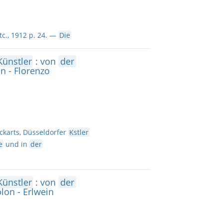
c., 1912 p. 24. —
Die
Künstler
: von
der
n - Florenzo
nckarts, Düsseldorfer
Kstler
e
und in
der
Künstler
: von
der
lon - Erlwein