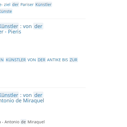
- ziel
der
Pariser
Künstler
Künste
Künstler
: von
der
r - Pieris
EN
KÜNSTLER
VON
DER
ANTIKE BIS
ZUR
Künstler
: von
der
ntonio de Miraquel
a - Antonio
de
Miraquel