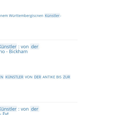
 einem Württembergiscnen
Künstler
-
Künstler
: von
der
no - Bickham
EN
KÜNSTLER
VON
DER
ANTIKE BIS
ZUR
Künstler
: von
der
- Fyt