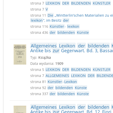
strona 7
LEXIKON
DER
BILDENDEN
KÜNSTLER
strona 7
V
strona 11
Die
„Wintterlin’schen Materialien zu
lexikon
“, im Besitz
der
strona 116
Künstler
-
lexikon
strona 436
der
bildenden
Künste
Allgemeines
Lexikon
der
bildenden
Antike bis
zur
Gegenwart. Bd. 3, Bassa
Typ:
Książka
Data wydania:
1909
strona 5
LEXIKON
DER
BILDENDEN
KÜNSTLER
strona 7
ALLGEMEINES
LEXIKON
DER
BILDEND
strona 81
Künstler
-
Lexikon
strona 92
der
bildenden
Künste
strona 337
der
bildenden
Künste
Allgemeines
Lexikon
der
bildenden
Antike bis
zur
Gegenwart. Bd. 12, Fiori 