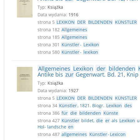
Typ:
Książka
Data wydania:
1916
strona 5
LEXIKON
DER
BILDENDEN
KÜNSTLER
strona 182
Allgemeines
strona 185
Allgemeines
strona 301
Künstler
-
Lexikon
strona 580
Künstler
-
lexikon
Allgemeines
Lexikon
der
bildenden
Antike bis
zur
Gegenwart. Bd. 21, Knip 
Typ:
Książka
Data wydania:
1927
strona 5
LEXIKON
DER
BILDENDEN
KÜNSTLER
strona 34
Künstler
, 1821. Biogr.
Lexikon
des
strona 386
für
die
bildenden
Künste
strona 427
Künstler
bildet,
die
er
als
Lexikon
u
Hol- landsche
en
strona 487
allgemeines
Künstler
-
Lexicon