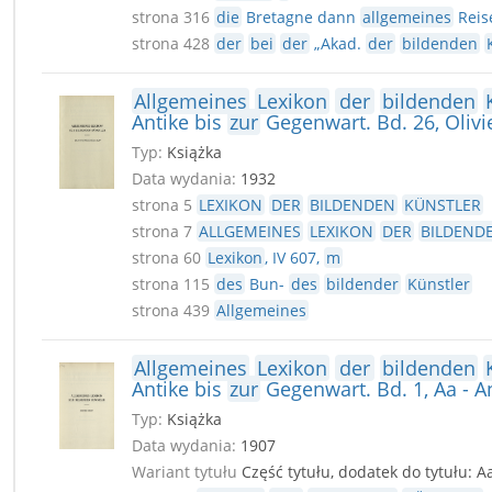
strona 316
die
Bretagne dann
allgemeines
Reise
strona 428
der
bei
der
„Akad.
der
bildenden
Allgemeines
Lexikon
der
bildenden
Antike bis
zur
Gegenwart. Bd. 26, Olivie
Typ:
Książka
Data wydania:
1932
strona 5
LEXIKON
DER
BILDENDEN
KÜNSTLER
strona 7
ALLGEMEINES
LEXIKON
DER
BILDEND
strona 60
Lexikon
, IV 607,
m
strona 115
des
Bun-
des
bildender
Künstler
strona 439
Allgemeines
Allgemeines
Lexikon
der
bildenden
Antike bis
zur
Gegenwart. Bd. 1, Aa - A
Typ:
Książka
Data wydania:
1907
Wariant tytułu
Część tytułu, dodatek do tytułu: A