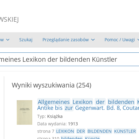
WSKIEJ
ów
Szukaj
Przeglądanie zasobów
Pomoc / Uwagi
Wyniki wyszukiwania (254)
Allgemeines
Lexikon
der
bildenden
Antike bis
zur
Gegenwart. Bd. 8, Coutan
Typ:
Książka
Data wydania:
1913
strona 7
LEXIKON
DER
BILDENDEN
KÜNSTLER
strona 310
bildenden
Künste