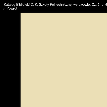
/* */ /* */ /* pliki_strona_po_stronie */
Katalog Biblioteki C. K. Szkoły Politechnicznej we Lwowie. Cz. 2, L.
← Powrót