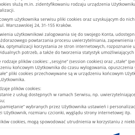
ookies służą m.in. zidentyfikowaniu rodzaju urządzenia Użytkownik
lizacji.
wym użytkownika serwisu pliki cookies oraz uzyskującym do nich d
ul. Warszawskiej 24, 31-155 Kraków.
wienia użytkownikowi zalogowania się do swojego Konta, udostępn
żdorazowego powtarzania procesu uwierzytelniania, zapewnienia 
ka, optymalizacji korzystania ze stron internetowych, rozpoznanie
dualnych potrzeb, a także do tworzenia statystyk umożliwiających 
zaje plików cookies: „sesyjne” (session cookies) oraz „stałe” (pers
eniu końcowym Użytkownika do czasu wylogowania, opuszczenia s
Stałe” pliki cookies przechowywane są w urządzeniu końcowym Użyt
 Użytkownika.
zaje plików cookies:
zystanie z usług dostępnych w ramach Serwisu, np. uwierzytelniając
su;
„zapamiętanie” wybranych przez Użytkownika ustawień i personalizac
i Użytkownik, rozmiaru czcionki, wyglądu strony internetowej itp.
ików cookies, mogą spowodować utrudnienia w korzystaniu z niektó