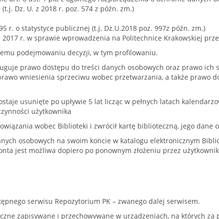
t.j. Dz. U. z 2018 r. poz. 574 z późn. zm.)
95 r. o statystyce publicznej (t.j. Dz.U.2018 poz. 997z późn. zm.)
a 2017 r. w sprawie wprowadzenia na Politechnice Krakowskiej prz
emu podejmowaniu decyzji, w tym profilowaniu.
uguje prawo dostępu do treści danych osobowych oraz prawo ich s
prawo wniesienia sprzeciwu wobec przetwarzania, a także prawo d
staje usunięte po upływie 5 lat licząc w pełnych latach kalendarz
czynności użytkownika
owiązania wobec Biblioteki i zwrócił kartę biblioteczną, jego dane
nych osobowych na swoim koncie w katalogu elektronicznym Bibliot
onta jest możliwa dopiero po ponownym złożeniu przez użytkowni
stępnego serwisu Repozytorium PK – zwanego dalej serwisem.
matyczne zapisywane i przechowywane w urządzeniach, na których za