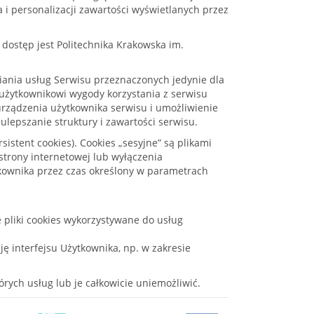
a i personalizacji zawartości wyświetlanych przez
ostęp jest Politechnika Krakowska im.
iania usług Serwisu przeznaczonych jedynie dla
użytkownikowi wygody korzystania z serwisu
 urządzenia użytkownika serwisu i umożliwienie
ulepszanie struktury i zawartości serwisu.
istent cookies). Cookies „sesyjne” są plikami
trony internetowej lub wyłączenia
kownika przez czas określony w parametrach
e pliki cookies wykorzystywane do usług
ję interfejsu Użytkownika, np. w zakresie
rych usług lub je całkowicie uniemożliwić.