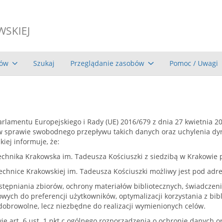
WSKIEJ
rów
Szukaj
Przeglądanie zasobów
Pomoc / Uwagi
 Parlamentu Europejskiego i Rady (UE) 2016/679 z dnia 27 kwietnia 
 sprawie swobodnego przepływu takich danych oraz uchylenia dyr
kiej informuje, że:
echnika Krakowska im. Tadeusza Kościuszki z siedzibą w Krakowie p
echnice Krakowskiej im. Tadeusza Kościuszki możliwy jest pod adres
ępniania zbiorów, ochrony materiałów bibliotecznych, świadczeni
wych do preferencji użytkowników, optymalizacji korzystania z bib
dobrowolne, lecz niezbędne do realizacji wymienionych celów.
 art. 6 ust. 1 pkt c ogólnego rozporządzenia o ochronie danych o