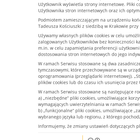
Użytkownik wyświetla strony internetowe. Pliki c
Użytkownika stron internetowych oraz ich optyma
Podmiotem zamieszczającym na urządzeniu końco
Tadeusza Kościuszki z siedzibą w Krakowie przy 
Używamy własnych plików cookies w celu umożli
zalogowanych Użytkowników bez konieczności ka
m.in. w celu zapamiętania preferencji użytkowni
dostosowania stron internetowych do jego indywi
W ramach Serwisu stosowane są dwa zasadnicze rod
tymczasowymi, które przechowywane są w urządz
oprogramowania (przeglądarki internetowej). „
plików cookies lub do czasu ich usunięcia przez
W ramach Serwisu stosowane są następujące rod
a) „niezbędne” pliki cookies, umożliwiające kor
wymagających uwierzytelniania w ramach Serwi
b) „funkcjonalne” pliki cookies, umożliwiające 
wybranego języka lub regionu, z którego pochodz
Informujemy, że zmiany ustawień dotyczących pl