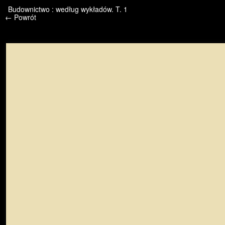
/* */ /* */ /* pliki_strona_po_stronie */
Budownictwo : według wykładów. T. 1
← Powrót