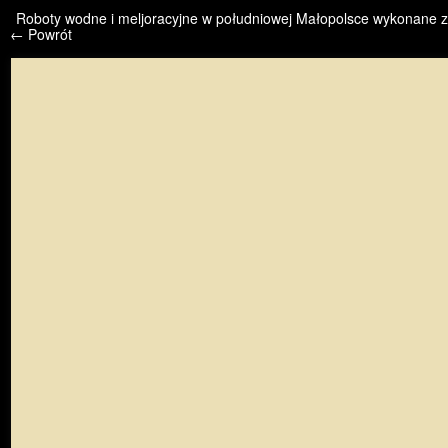
/* */ /* */ /* pliki_strona_po_stronie */
Roboty wodne i meljoracyjne w południowej Małopolsce wykonane z 
← Powrót