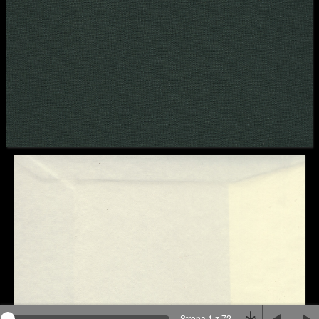
Na stronie wykorzystywane są pliki cookie, bądź
podobne rozwiązania. Aby poznać szczegóły zapoznaj
się z
polityką prywatności
.
Rozumiem
Strona 1 z 72