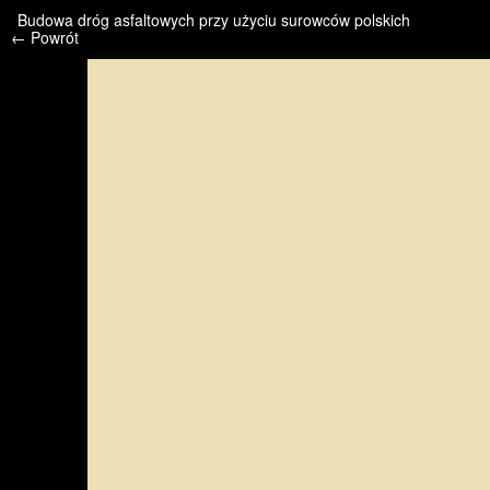
/* */ /* */ /* pliki_strona_po_stronie */
Budowa dróg asfaltowych przy użyciu surowców polskich
← Powrót