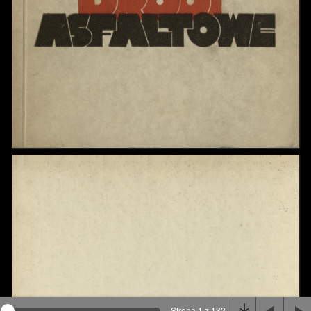
Na stronie wykorzystywane są pliki cookie, bądź
podobne rozwiązania. Aby poznać szczegóły zapoznaj
się z
polityką prywatności
.
Rozumiem
Strona 1 z 132