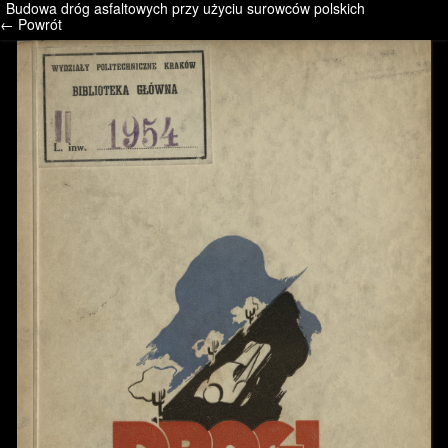
Budowa dróg asfaltowych przy użyciu surowców polskich
/* */ /* */ /* pliki_strona_po_stronie */
← Powrót