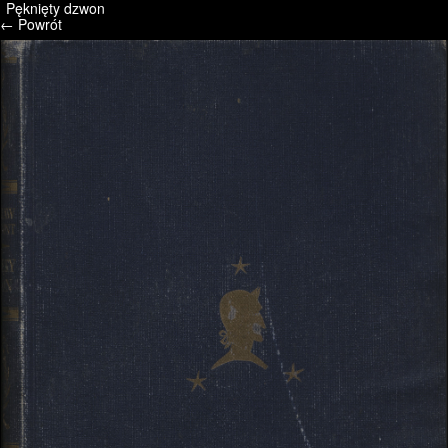
Pęknięty dzwon
/* */ /* */ /* pliki_strona_po_stronie */
← Powrót