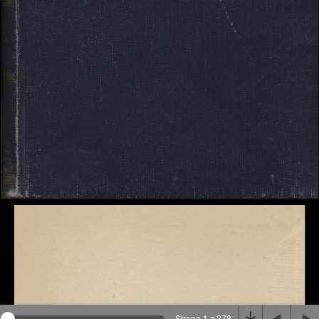
Na stronie wykorzystywane są pliki cookie, bądź
podobne rozwiązania. Aby poznać szczegóły zapoznaj
się z
polityką prywatności
.
Rozumiem
Strona 1 z 278