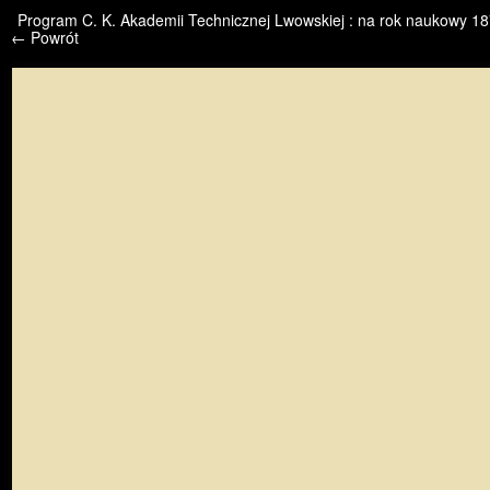
/* */ /* */ /* pliki_strona_po_stronie */
Program C. K. Akademii Technicznej Lwowskiej : na rok naukowy 18
← Powrót