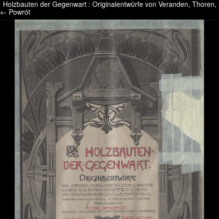
Holzbauten der Gegenwart : Originalentwürfe von Veranden, Thoren,
/* */ /* */ /* pliki_strona_po_stronie */
← Powrót