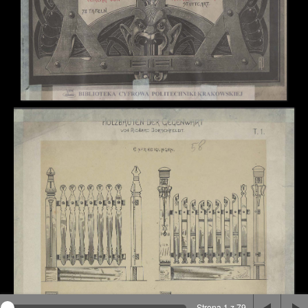
Na stronie wykorzystywane są pliki cookie, bądź
podobne rozwiązania. Aby poznać szczegóły zapoznaj
się z
polityką prywatności
.
Rozumiem
Strona 1 z 79