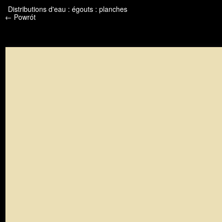
/* */ /* */ /* pliki_strona_po_stronie */
Distributions d'eau : égouts : planches
← Powrót