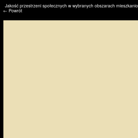
/* */ /* */ /* pliki_strona_po_stronie */
Jakość przestrzeni społecznych w wybranych obszarach mieszkanio
← Powrót