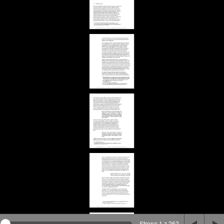
Na stronie wykorzystywane są pliki cookie, bądź
podobne rozwiązania. Aby poznać szczegóły zapoznaj
się z
polityką prywatności
.
Rozumiem
Strona 1 z 262