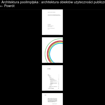
Architektura poolimpijska : architektura obiektów użyteczności publiczn
/* */ /* */ /* pliki_strona_po_stronie */
← Powrót