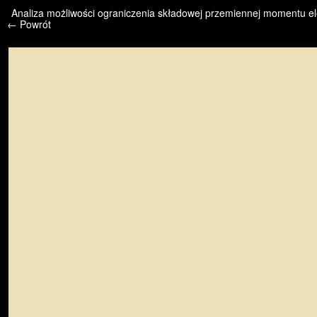
/* */ /* */ /* pliki_strona_po_stronie */
Analiza możliwości ograniczenia składowej przemiennej momentu 
← Powrót