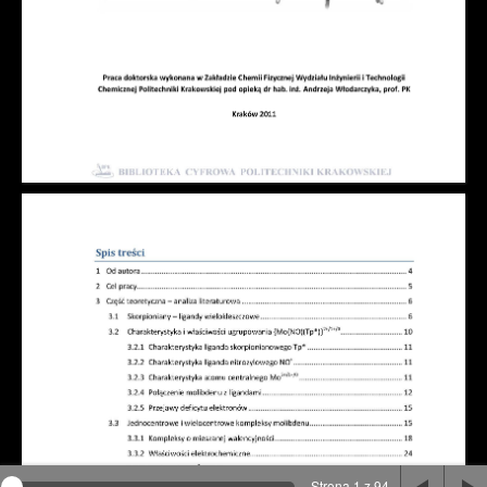
Na stronie wykorzystywane są pliki cookie, bądź
podobne rozwiązania. Aby poznać szczegóły zapoznaj
się z
polityką prywatności
.
Rozumiem
Strona 1 z 94