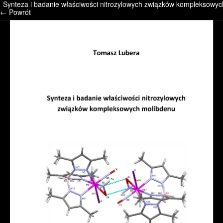
Synteza i badanie właściwości nitrozylowych związków kompleksowy
/* */ /* */ /* pliki_strona_po_stronie */
← Powrót