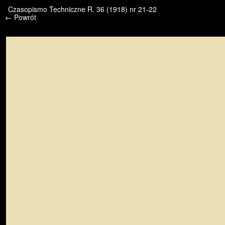
/* */ /* */ /* pliki_strona_po_stronie */
Czasopismo Techniczne R. 36 (1918) nr 21-22
← Powrót