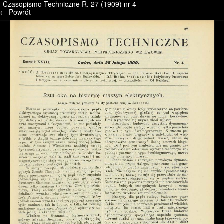
Czasopismo Techniczne R. 27 (1909) nr 4
/* */ /* */ /* pliki_strona_po_stronie */
← Powrót