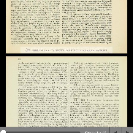
Na stronie wykorzystywane są pliki cookie, bądź
podobne rozwiązania. Aby poznać szczegóły zapoznaj
się z
polityką prywatności
.
Rozumiem
Strona 1 z 12