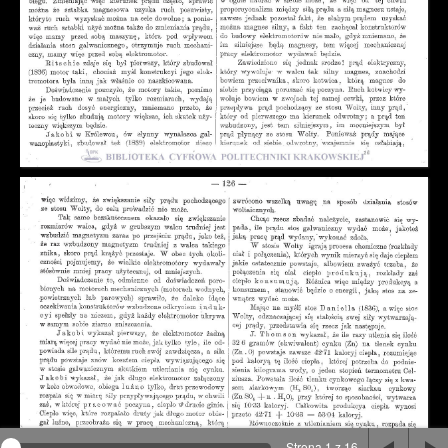
Na stronie wykorzystywane są pliki cookie, bądź
podobne rozwiązania. Aby poznać szczegóły zapoznaj
się z
polityką prywatności
.
Rozumiem
Strona 1 z 16