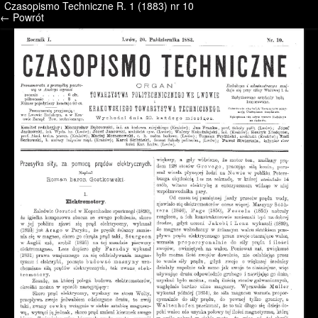
Czasopismo Techniczne R. 1 (1883) nr 10
/* */ /* */ /* pliki_strona_po_stronie */
← Powrót