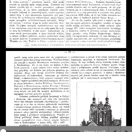
Na stronie wykorzystywane są pliki cookie, bądź
podobne rozwiązania. Aby poznać szczegóły zapoznaj
się z
polityką prywatności
.
Rozumiem
Strona 1 z 16