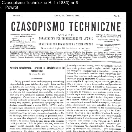
Czasopismo Techniczne R. 1 (1883) nr 6
/* */ /* */ /* pliki_strona_po_stronie */
← Powrót