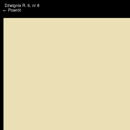
/* */ /* */ /* pliki_strona_po_stronie */
Dźwignia R. 6, nr 8
← Powrót