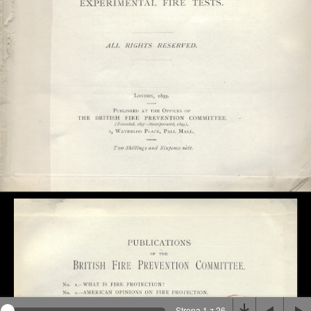
Na stronie wykorzystywane są pliki cookie, bądź
podobne rozwiązania. Aby poznać szczegóły zapoznaj
się z
polityką prywatności
.
Rozumiem
Strona 1 z 26