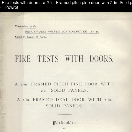
Fire tests with doors : a 2-in. Framed pitch pine door, with 2-in. Solid 
/* */ /* */ /* pliki_strona_po_stronie */
← Powrót