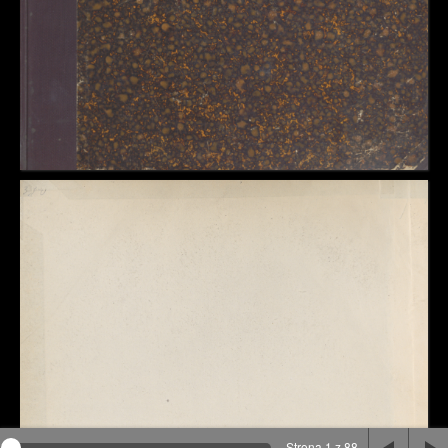
Na stronie wykorzystywane są pliki cookie, bądź
podobne rozwiązania. Aby poznać szczegóły zapoznaj
się z
polityką prywatności
.
Rozumiem
Strona 1 z 88