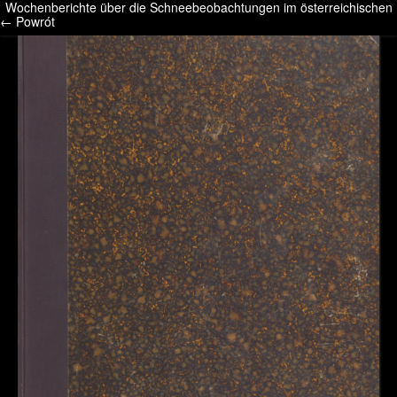
Wochenberichte über die Schneebeobachtungen im österreichischen Rh
/* */ /* */ /* pliki_strona_po_stronie */
← Powrót