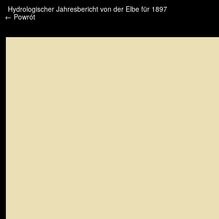
/* */ /* */ /* pliki_strona_po_stronie */
Hydrologischer Jahresbericht von der Elbe für 1897
← Powrót