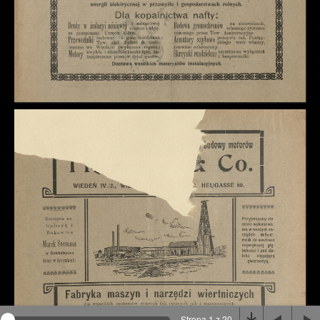
Na stronie wykorzystywane są pliki cookie, bądź
podobne rozwiązania. Aby poznać szczegóły zapoznaj
się z
polityką prywatności
.
Rozumiem
Strona 1 z 20