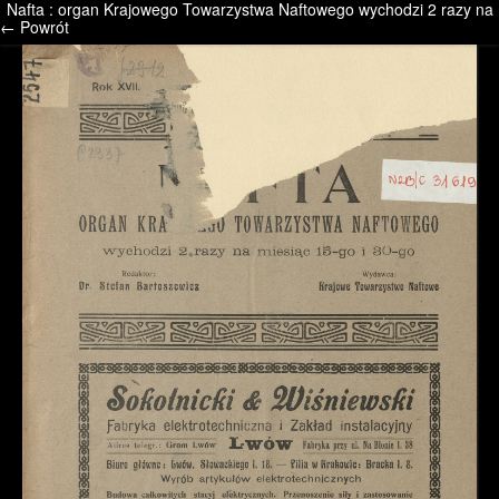
Nafta : organ Krajowego Towarzystwa Naftowego wychodzi 2 razy na m
/* */ /* */ /* pliki_strona_po_stronie */
← Powrót