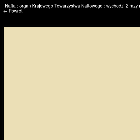
/* */ /* */ /* pliki_strona_po_stronie */
Nafta : organ Krajowego Towarzystwa Naftowego : wychodzi 2 razy n
← Powrót