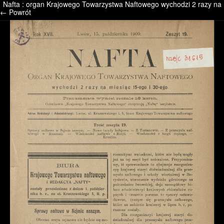
Nafta : organ Krajowego Towarzystwa Naftowego wychodzi 2 razy na m
/* */ /* */ /* pliki_strona_po_stronie */
← Powrót