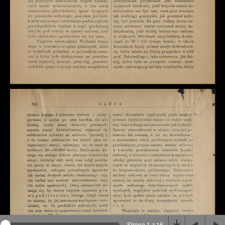
Na stronie wykorzystywane są pliki cookie, bądź
podobne rozwiązania. Aby poznać szczegóły zapoznaj
się z
polityką prywatności
.
Rozumiem
Strona 1 z 16