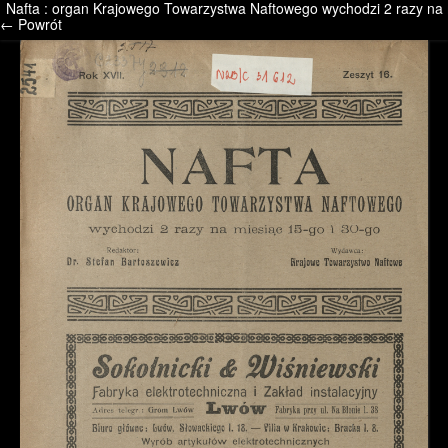
Nafta : organ Krajowego Towarzystwa Naftowego wychodzi 2 razy na m
/* */ /* */ /* pliki_strona_po_stronie */
← Powrót