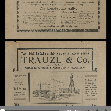
Na stronie wykorzystywane są pliki cookie, bądź
podobne rozwiązania. Aby poznać szczegóły zapoznaj
się z
polityką prywatności
.
Rozumiem
Strona 1 z 19