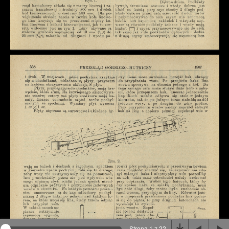
Na stronie wykorzystywane są pliki cookie, bądź
podobne rozwiązania. Aby poznać szczegóły zapoznaj
się z
polityką prywatności
.
Rozumiem
Strona 1 z 22