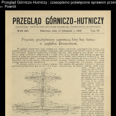
Przegląd Górniczo-Hutniczy : czasopismo poświęcone sprawom przemys
/* */ /* */ /* pliki_strona_po_stronie */
← Powrót