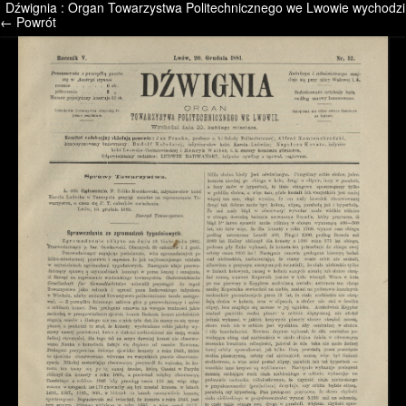
Dźwignia : Organ Towarzystwa Politechnicznego we Lwowie wychodzi 
/* */ /* */ /* pliki_strona_po_stronie */
← Powrót