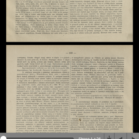
Na stronie wykorzystywane są pliki cookie, bądź
podobne rozwiązania. Aby poznać szczegóły zapoznaj
się z
polityką prywatności
.
Rozumiem
Strona 1 z 26