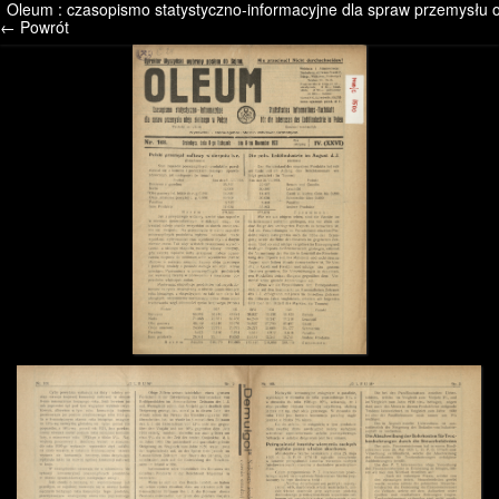
Oleum : czasopismo statystyczno-informacyjne dla spraw przemysłu ol
/* */ /* */ /* pliki_strona_po_stronie */
← Powrót