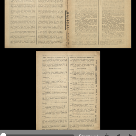
Na stronie wykorzystywane są pliki cookie, bądź
podobne rozwiązania. Aby poznać szczegóły zapoznaj
się z
polityką prywatności
.
Rozumiem
Strona 1 z 4