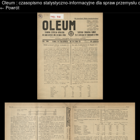
Oleum : czasopismo statystyczno-informacyjne dla spraw przemysłu ol
/* */ /* */ /* pliki_strona_po_stronie */
← Powrót