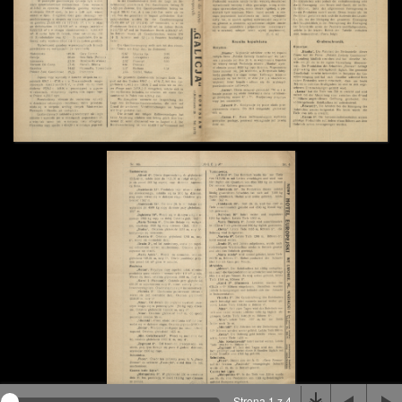
Na stronie wykorzystywane są pliki cookie, bądź
podobne rozwiązania. Aby poznać szczegóły zapoznaj
się z
polityką prywatności
.
Rozumiem
Strona 1 z 4