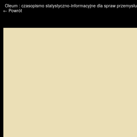
/* */ /* */ /* pliki_strona_po_stronie */
Oleum : czasopismo statystyczno-informacyjne dla spraw przemysłu 
← Powrót