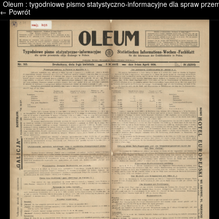
Oleum : tygodniowe pismo statystyczno-informacyjne dla spraw przemy
/* */ /* */ /* pliki_strona_po_stronie */
← Powrót