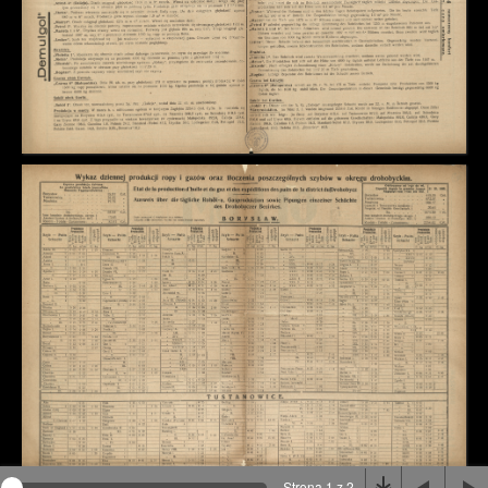
Na stronie wykorzystywane są pliki cookie, bądź
podobne rozwiązania. Aby poznać szczegóły zapoznaj
się z
polityką prywatności
.
Rozumiem
Strona 1 z 2