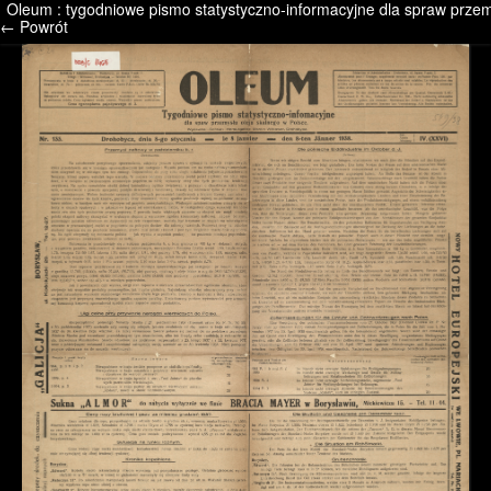
Oleum : tygodniowe pismo statystyczno-informacyjne dla spraw przemy
/* */ /* */ /* pliki_strona_po_stronie */
← Powrót