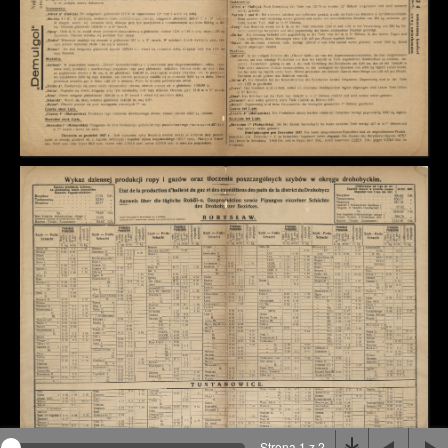
Na stronie wykorzystywane są pliki cookie, bądź
podobne rozwiązania. Aby poznać szczegóły zapoznaj
się z
polityką prywatności
.
Rozumiem
Strona 1 z 2