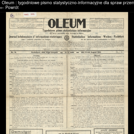
Oleum : tygodniowe pismo statystyczno-informacyjne dla spraw przemy
/* */ /* */ /* pliki_strona_po_stronie */
← Powrót