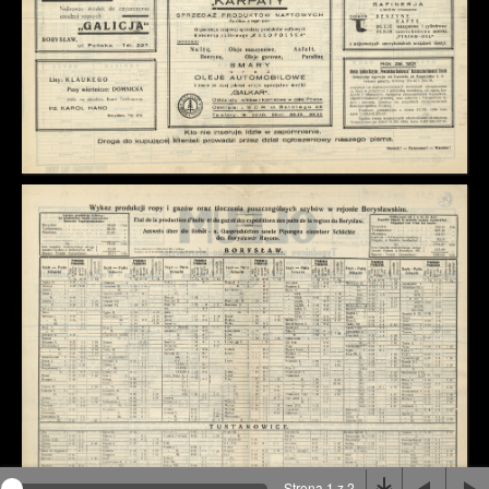
Na stronie wykorzystywane są pliki cookie, bądź
podobne rozwiązania. Aby poznać szczegóły zapoznaj
się z
polityką prywatności
.
Rozumiem
Strona 1 z 2