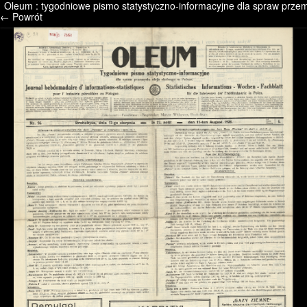
Oleum : tygodniowe pismo statystyczno-informacyjne dla spraw przemy
/* */ /* */ /* pliki_strona_po_stronie */
← Powrót