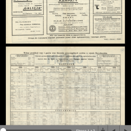
Na stronie wykorzystywane są pliki cookie, bądź
podobne rozwiązania. Aby poznać szczegóły zapoznaj
się z
polityką prywatności
.
Rozumiem
Strona 1 z 2