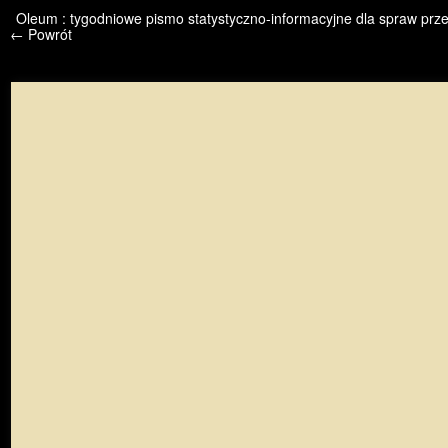
/* */ /* */ /* pliki_strona_po_stronie */
Oleum : tygodniowe pismo statystyczno-informacyjne dla spraw prze
← Powrót