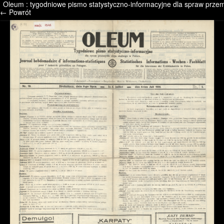
Oleum : tygodniowe pismo statystyczno-informacyjne dla spraw przemy
/* */ /* */ /* pliki_strona_po_stronie */
← Powrót