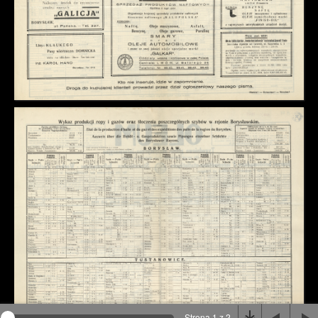
Na stronie wykorzystywane są pliki cookie, bądź
podobne rozwiązania. Aby poznać szczegóły zapoznaj
się z
polityką prywatności
.
Rozumiem
Strona 1 z 2