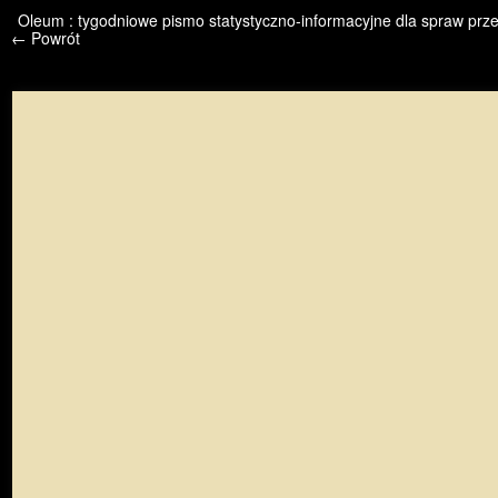
/* */ /* */ /* pliki_strona_po_stronie */
Oleum : tygodniowe pismo statystyczno-informacyjne dla spraw przem
← Powrót