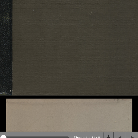
Na stronie wykorzystywane są pliki cookie, bądź
podobne rozwiązania. Aby poznać szczegóły zapoznaj
się z
polityką prywatności
.
Rozumiem
Strona 1 z 1140