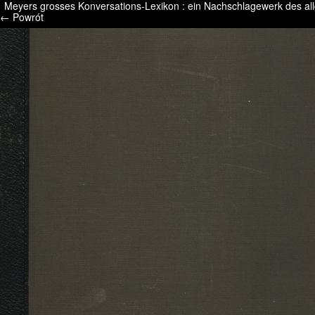
Meyers grosses Konversations-Lexikon : ein Nachschlagewerk des all
/* */ /* */ /* pliki_strona_po_stronie */
← Powrót