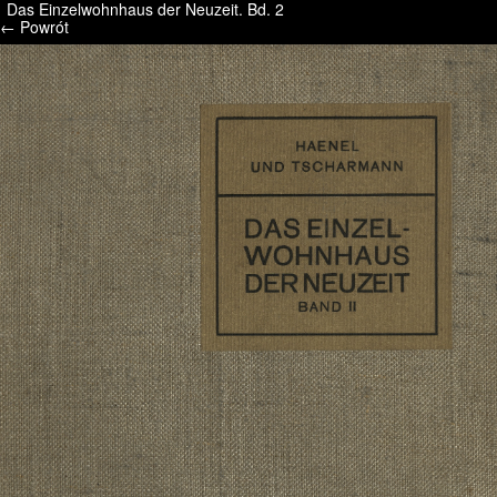
Das Einzelwohnhaus der Neuzeit. Bd. 2
/* */ /* */ /* pliki_strona_po_stronie */
← Powrót