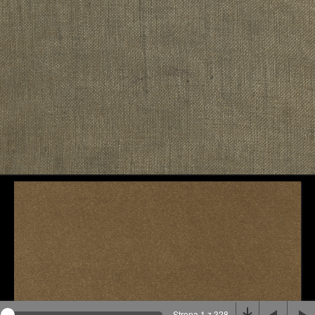
Na stronie wykorzystywane są pliki cookie, bądź
podobne rozwiązania. Aby poznać szczegóły zapoznaj
się z
polityką prywatności
.
Rozumiem
Strona 1 z 328