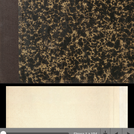
Na stronie wykorzystywane są pliki cookie, bądź
podobne rozwiązania. Aby poznać szczegóły zapoznaj
się z
polityką prywatności
.
Rozumiem
Strona 1 z 194