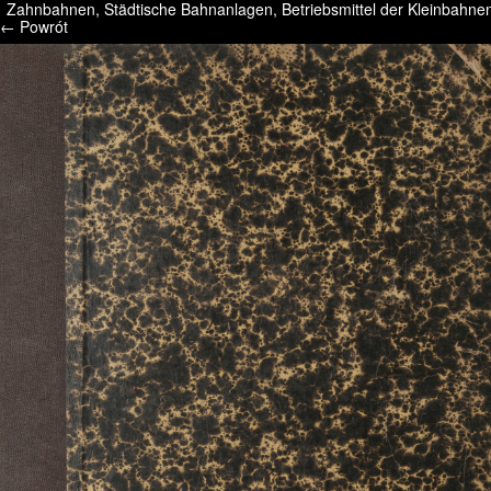
Zahnbahnen, Städtische Bahnanlagen, Betriebsmittel der Kleinbahne
/* */ /* */ /* pliki_strona_po_stronie */
← Powrót