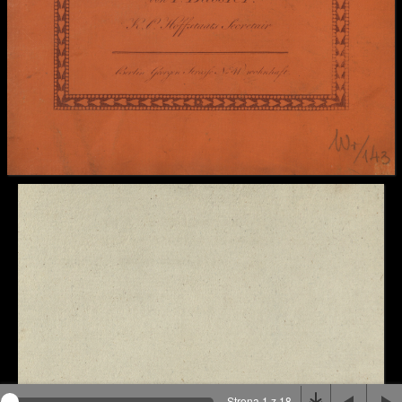
Na stronie wykorzystywane są pliki cookie, bądź
podobne rozwiązania. Aby poznać szczegóły zapoznaj
się z
polityką prywatności
.
Rozumiem
Strona 1 z 18