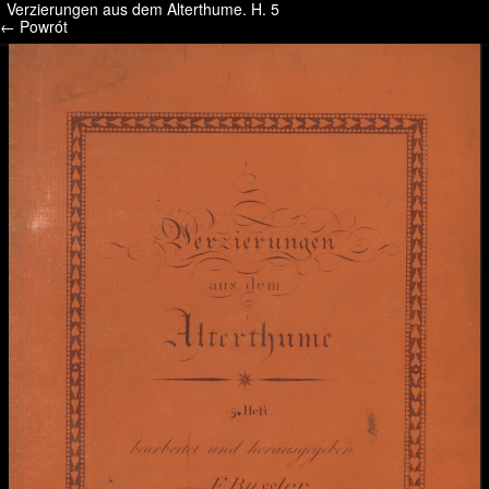
Verzierungen aus dem Alterthume. H. 5
/* */ /* */ /* pliki_strona_po_stronie */
← Powrót