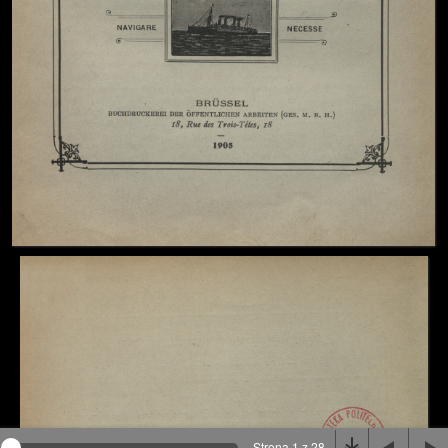
Na stronie wykorzystywane są pliki cookie, bądź
podobne rozwiązania. Aby poznać szczegóły zapoznaj
się z
polityką prywatności
.
Rozumiem
Strona 1 z 28