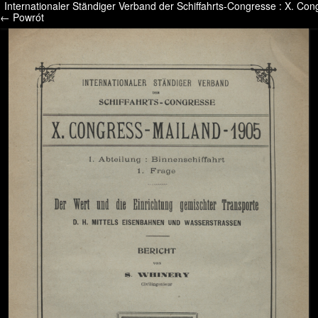
Internationaler Ständiger Verband der Schiffahrts-Congresse : X. Con
/* */ /* */ /* pliki_strona_po_stronie */
← Powrót