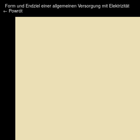
/* */ /* */ /* pliki_strona_po_stronie */
Form und Endziel einer allgemeinen Versorgung mit Elektrizität
← Powrót