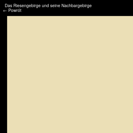
/* */ /* */ /* pliki_strona_po_stronie */
Das Riesengebirge und seine Nachbargebirge
← Powrót