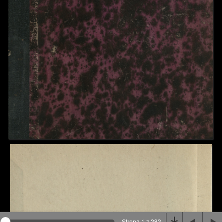
Na stronie wykorzystywane są pliki cookie, bądź
podobne rozwiązania. Aby poznać szczegóły zapoznaj
się z
polityką prywatności
.
Rozumiem
Strona 1 z 282