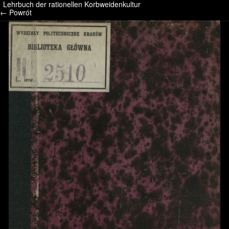
Lehrbuch der rationellen Korbweidenkultur
/* */ /* */ /* pliki_strona_po_stronie */
← Powrót