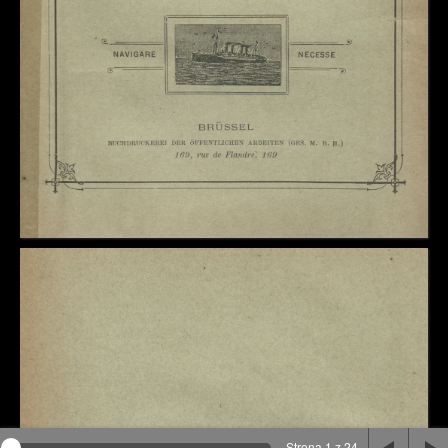
Na stronie wykorzystywane są pliki cookie, bądź
podobne rozwiązania. Aby poznać szczegóły zapoznaj
się z
polityką prywatności
.
Rozumiem
Strona 1 z 24