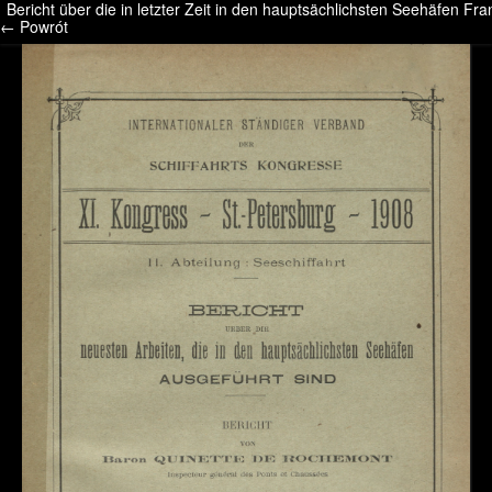
Bericht über die in letzter Zeit in den hauptsächlichsten Seehäfen Fr
/* */ /* */ /* pliki_strona_po_stronie */
← Powrót