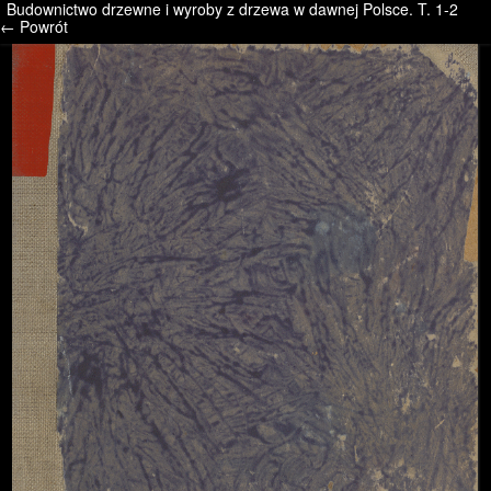
Budownictwo drzewne i wyroby z drzewa w dawnej Polsce. T. 1-2
/* */ /* */ /* pliki_strona_po_stronie */
← Powrót