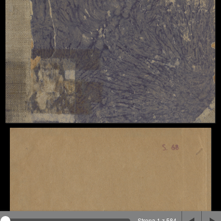
Na stronie wykorzystywane są pliki cookie, bądź
podobne rozwiązania. Aby poznać szczegóły zapoznaj
się z
polityką prywatności
.
Rozumiem
Strona 1 z 584